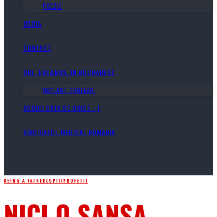
POEZIE
MEDIA
CONTACT
ORL. ENT&HNS. IN BUCHAREST.
IMPLANT COHLEAR.
MEDICI GATA DE ORICE ;-)
SINDICATUL MEDICAL ROMANIA
BEING A FATHER
COPIII
PROFETII
NICI O SANSA…