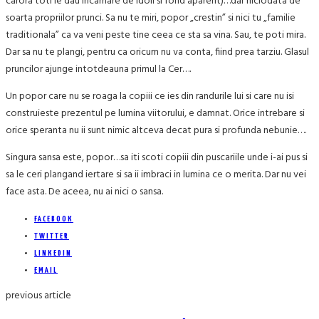
carora toti le dau incarnare de idoli si fond aparent)…dar niciodata de
soarta propriilor prunci. Sa nu te miri, popor „crestin” si nici tu „familie
traditionala” ca va veni peste tine ceea ce sta sa vina. Sau, te poti mira.
Dar sa nu te plangi, pentru ca oricum nu va conta, fiind prea tarziu. Glasul
pruncilor ajunge intotdeauna primul la Cer….
Un popor care nu se roaga la copiii ce ies din randurile lui si care nu isi
construieste prezentul pe lumina viitorului, e damnat. Orice intrebare si
orice speranta nu ii sunt nimic altceva decat pura si profunda nebunie….
Singura sansa este, popor…sa iti scoti copiii din puscariile unde i-ai pus si
sa le ceri plangand iertare si sa ii imbraci in lumina ce o merita. Dar nu vei
face asta. De aceea, nu ai nici o sansa.
FACEBOOK
TWITTER
LINKEDIN
EMAIL
previous article