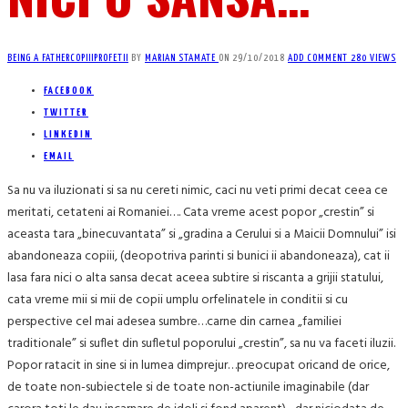
BEING A FATHER
COPIII
PROFETII
BY
MARIAN STAMATE
ON
29/10/2018
ADD COMMENT
280 VIEWS
FACEBOOK
TWITTER
LINKEDIN
EMAIL
Sa nu va iluzionati si sa nu cereti nimic, caci nu veti primi decat ceea ce
meritati, cetateni ai Romaniei…. Cata vreme acest popor „crestin” si
aceasta tara „binecuvantata” si „gradina a Cerului si a Maicii Domnului” isi
abandoneaza copiii, (deopotriva parinti si bunici ii abandoneaza), cat ii
lasa fara nici o alta sansa decat aceea subtire si riscanta a grijii statului,
cata vreme mii si mii de copii umplu orfelinatele in conditii si cu
perspective cel mai adesea sumbre…carne din carnea „familiei
traditionale” si suflet din sufletul poporului „crestin”, sa nu va faceti iluzii.
Popor ratacit in sine si in lumea dimprejur…preocupat oricand de orice,
de toate non-subiectele si de toate non-actiunile imaginabile (dar