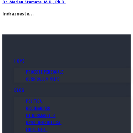
Dr. Marian Stamate, M.D., Ph.D.
Indrazneste…
HOME
PROIECTE PERSONALE
CURRICULUM VITAE
BLOG
POLITICA
RECOMANDARI
PT GURMANZI :-)
NEWS. GEOPOLITICA.
FIULUI MEU…