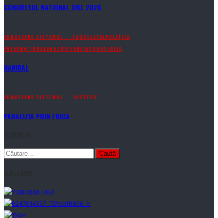
CONGRESUL NATIONAL ORL 2026
CUNOSCIND SISTEMUL....
IUGOSLAVIA
POLITICA
INTERNATIONALA
RAZBOI
SERBIA
YUGOSLAVIA
HANIBAL
CUNOSCIND SISTEMUL....
JUSTITIE
PARALIZIA PRIN FRICA
SEARCH
Caută
după:
GALLERY