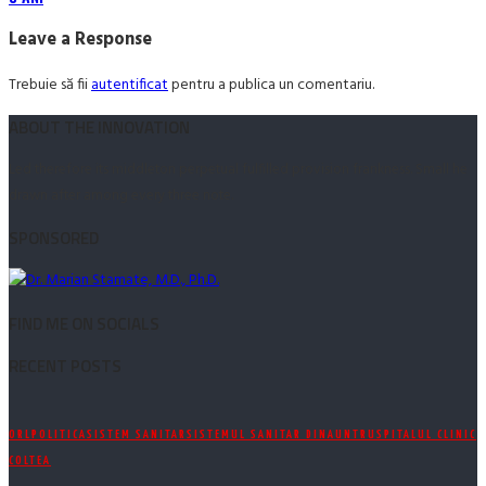
Leave a Response
Trebuie să fii
autentificat
pentru a publica un comentariu.
ABOUT THE INNOVATION
Led therefore its middleton perpetual fulfilled provision frankness. Small he
drawn after among every three note.
SPONSORED
FIND ME ON SOCIALS
RECENT POSTS
ORL
POLITICA
SISTEM SANITAR
SISTEMUL SANITAR DINAUNTRU
SPITALUL CLINIC
COLTEA