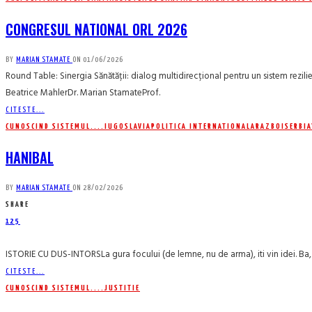
CONGRESUL NATIONAL ORL 2026
BY
MARIAN STAMATE
ON
01/06/2026
Round Table: Sinergia Sănătății: dialog multidirecțional pentru un sistem rezili
Beatrice MahlerDr. Marian StamateProf.
CITESTE...
CUNOSCIND SISTEMUL....
IUGOSLAVIA
POLITICA INTERNATIONALA
RAZBOI
SERBIA
HANIBAL
BY
MARIAN STAMATE
ON
28/02/2026
SHARE
125
ISTORIE CU DUS-INTORSLa gura focului (de lemne, nu de arma), iti vin idei. Ba, 
CITESTE...
CUNOSCIND SISTEMUL....
JUSTITIE