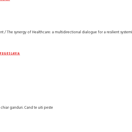
ent / The synergy of Healthcare: a multidirectional dialogue for a resilient syst
YUGOSLAVIA
chiar ganduri. Cand te uiti peste