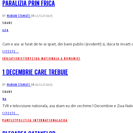
PARALIZIA PRIN FRICA
BY
MARIAN STAMATE
ON
13/12/2025
SHARE
124
Cum e aia: ai furat de te-ai spart, din banii publici (evident!) si, daca te invarti 
CITESTE...
EDUCATIE
HISTORY
ZIUA NATIONALA A ROMANIEI
1 DECEMBRIE CARE TREBUIE
BY
MARIAN STAMATE
ON
01/12/2025
SHARE
94
TVR e televiziune nationala, asa stiam eu din vechime.1 Decembrie e Ziua Nati
CITESTE...
PAMFLET
POLITICA INTERNATIONALA
SUA