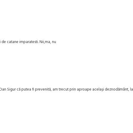
 de catane imparatesti. Nii,ma, nu
Dan Sigur că putea fi prevenită, am trecut prin aproape același deznodământ, la s