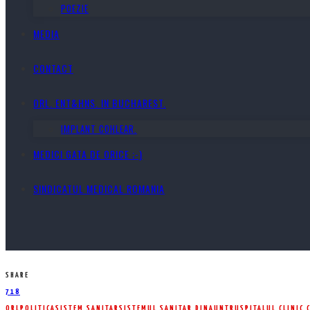
POEZIE
MEDIA
CONTACT
ORL. ENT&HNS. IN BUCHAREST.
IMPLANT COHLEAR.
MEDICI GATA DE ORICE ;-)
SINDICATUL MEDICAL ROMANIA
SHARE
718
ORL
POLITICA
SISTEM SANITAR
SISTEMUL SANITAR DINAUNTRU
SPITALUL CLINIC 