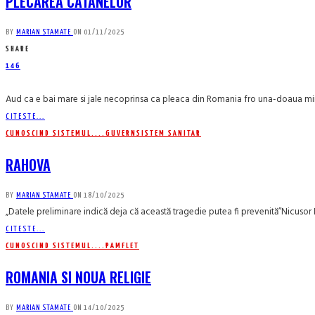
PLECAREA CATANELOR
BY
MARIAN STAMATE
ON
01/11/2025
SHARE
146
Aud ca e bai mare si jale necoprinsa ca pleaca din Romania fro una-doaua mii
CITESTE...
CUNOSCIND SISTEMUL....
GUVERN
SISTEM SANITAR
RAHOVA
BY
MARIAN STAMATE
ON
18/10/2025
„Datele preliminare indică deja că această tragedie putea fi prevenită”Nicusor 
CITESTE...
CUNOSCIND SISTEMUL....
PAMFLET
ROMANIA SI NOUA RELIGIE
BY
MARIAN STAMATE
ON
14/10/2025