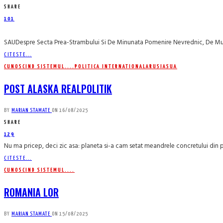
SHARE
101
SAUDespre Secta Prea-Strambului Si De Minunata Pomenire Nevrednic, De Muce
CITESTE...
CUNOSCIND SISTEMUL....
POLITICA INTERNATIONALA
RUSIA
SUA
POST ALASKA REALPOLITIK
BY
MARIAN STAMATE
ON
16/08/2025
SHARE
129
Nu ma pricep, deci zic asa: planeta si-a cam setat meandrele concretului din pr
CITESTE...
CUNOSCIND SISTEMUL....
ROMANIA LOR
BY
MARIAN STAMATE
ON
15/08/2025