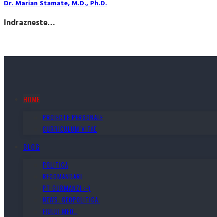
Dr. Marian Stamate, M.D., Ph.D.
Indrazneste…
HOME
PROIECTE PERSONALE
CURRICULUM VITAE
BLOG
POLITICA
RECOMANDARI
PT GURMANZI :-)
NEWS. GEOPOLITICA.
FIULUI MEU…