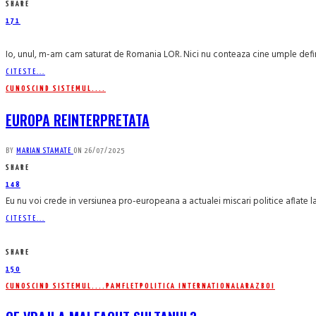
SHARE
171
Io, unul, m-am cam saturat de Romania LOR. Nici nu conteaza cine umple definit
CITESTE...
CUNOSCIND SISTEMUL....
EUROPA REINTERPRETATA
BY
MARIAN STAMATE
ON
26/07/2025
SHARE
148
Eu nu voi crede in versiunea pro-europeana a actualei miscari politice aflate 
CITESTE...
SHARE
150
CUNOSCIND SISTEMUL....
PAMFLET
POLITICA INTERNATIONALA
RAZBOI