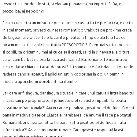
respectivul model de stat, stelar sau panarama, nu importa?! Ba, ej
brozd, ba, ej neboon?!
E ca si cum intra un infractor peste tine in casa si tu te prefaci ca, exact t
in acel moment, privesti cu nesat romantic o vrabiuta pe proxima craca
de la geamul violatei tale locuinte private. In timp ce ala fura tot ce ii
pica in mana, tu ii aplici institutia PRESCRIPTIEI?! Eventual sa iti rapeasca
si copiii, ca oricum nu mai ai cu ce sa ii cresti, sa iti ia si nevasta la o tura,
ca oricum barbat nu esti la faza asta s.a.m.d. Ba, romane, te mai intreb
inca o data: chiar esti atat de prost?! Iti spun eu ce faci: daca nu o tunde
racheta cand ai aparut, ii aplici un sut in kooor sau in oo, un pumn in
mecla si apoi chemi dorobantii sa il umfle!
Stii care ar fi singura, dar singura situatie in care unul caruia ii intra banditul
in casa sau pe proprietate, il jefuieste si el sa asiste impasibil la toata
tevatura infractionala?! Aia in care e paralizat, pisat pe el de frica! Blocat
pana in maduva oaselor. Ei,asta e intrebarea: ce anume il face pe Statul
Romana liber si neatarnat sa fie paralizat si pisat pe el de frica in fata
infractorilor?! Asta e singura intrebare. Care gaseste raspunsul la asta il