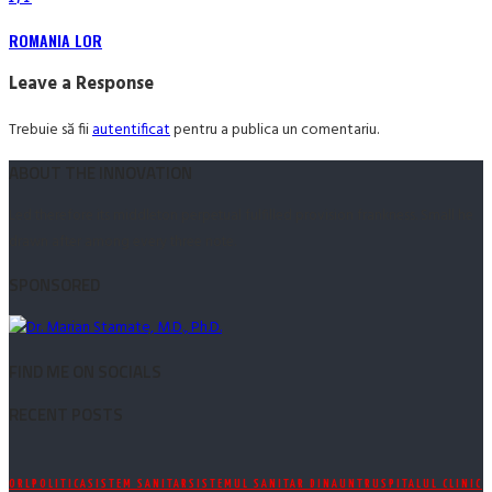
ROMANIA LOR
Leave a Response
Trebuie să fii
autentificat
pentru a publica un comentariu.
ABOUT THE INNOVATION
Led therefore its middleton perpetual fulfilled provision frankness. Small he
drawn after among every three note.
SPONSORED
FIND ME ON SOCIALS
RECENT POSTS
ORL
POLITICA
SISTEM SANITAR
SISTEMUL SANITAR DINAUNTRU
SPITALUL CLINIC