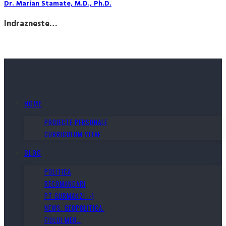
Dr. Marian Stamate, M.D., Ph.D.
Indrazneste…
HOME
PROIECTE PERSONALE
CURRICULUM VITAE
BLOG
POLITICA
RECOMANDARI
PT GURMANZI :-)
NEWS. GEOPOLITICA.
FIULUI MEU…