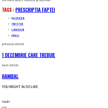
voi numi direct ministru al Justitiei.
TAGS :
PRESCRIPTIA FAPTEI
FACEBOOK
TWITTER
LINKEDIN
EMAIL
previous article
1 DECEMBRIE CARE TREBUIE
next article
HANIBAL
YOU MIGHT ALSO LIKE
SHARE
125