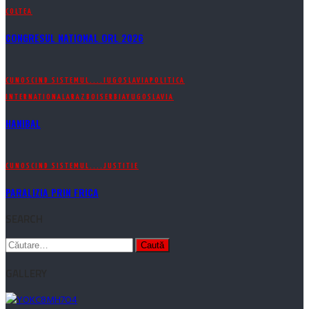
COLTEA
CONGRESUL NATIONAL ORL 2026
CUNOSCIND SISTEMUL....
IUGOSLAVIA
POLITICA
INTERNATIONALA
RAZBOI
SERBIA
YUGOSLAVIA
HANIBAL
CUNOSCIND SISTEMUL....
JUSTITIE
PARALIZIA PRIN FRICA
SEARCH
Caută
după:
GALLERY