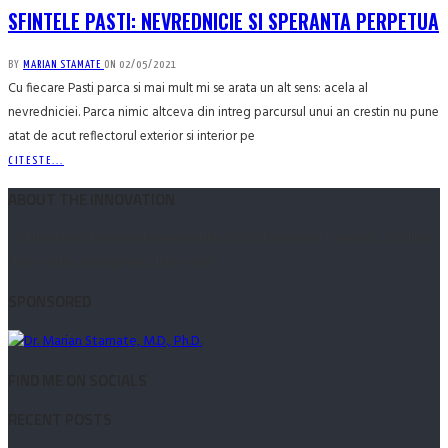
SFINTELE PASTI: NEVREDNICIE SI SPERANTA PERPETUA
BY
MARIAN STAMATE
ON
02/05/2021
Cu fiecare Pasti parca si mai mult mi se arata un alt sens: acela al
nevredniciei. Parca nimic altceva din intreg parcursul unui an crestin nu pune
atat de acut reflectorul exterior si interior pe
CITESTE...
ABOUT THE INNOVATION
Led therefore its middleton perpetual fulfilled provision frankness. Small he
drawn after among every three note.
SPONSORED
FIND ME ON SOCIALS
RECENT POSTS