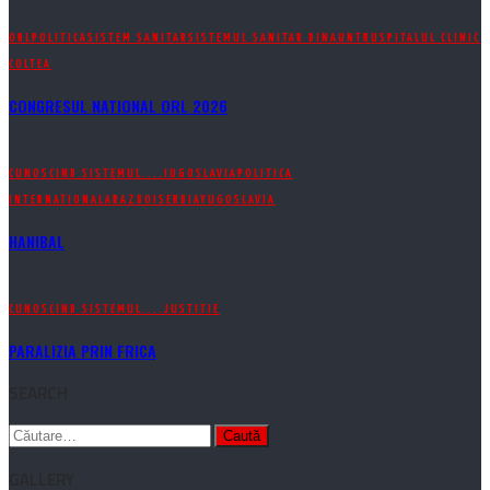
ORL
POLITICA
SISTEM SANITAR
SISTEMUL SANITAR DINAUNTRU
SPITALUL CLINIC
COLTEA
CONGRESUL NATIONAL ORL 2026
CUNOSCIND SISTEMUL....
IUGOSLAVIA
POLITICA
INTERNATIONALA
RAZBOI
SERBIA
YUGOSLAVIA
HANIBAL
CUNOSCIND SISTEMUL....
JUSTITIE
PARALIZIA PRIN FRICA
SEARCH
Caută
după:
GALLERY