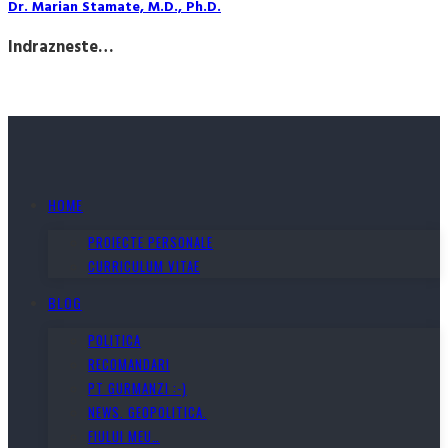
Dr. Marian Stamate, M.D., Ph.D.
Indrazneste…
HOME
PROIECTE PERSONALE
CURRICULUM VITAE
BLOG
POLITICA
RECOMANDARI
PT GURMANZI :-)
NEWS. GEOPOLITICA.
FIULUI MEU…