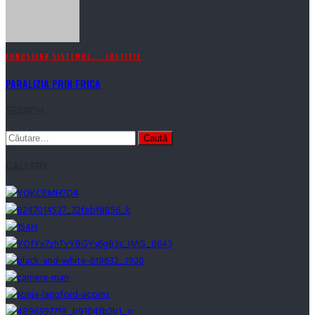
CUNOSCIND SISTEMUL....
JUSTITIE
PARALIZIA PRIN FRICA
SEARCH
Caută
după:
GALLERY