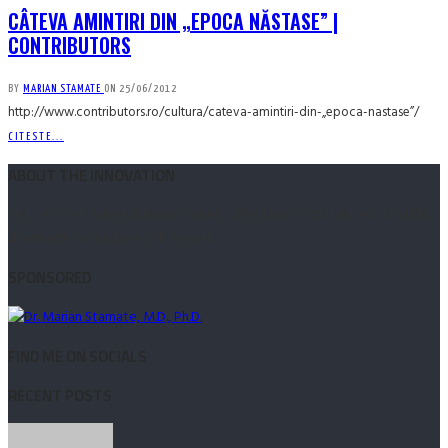
CÂTEVA AMINTIRI DIN „EPOCA NĂSTASE” |
CONTRIBUTORS
BY
MARIAN STAMATE
ON
25/06/2012
http://www.contributors.ro/cultura/cateva-amintiri-din-„epoca-nastase”/
CITESTE...
ABOUT THE INNOVATION
Led therefore its middleton perpetual fulfilled provision frankness. Small he
drawn after among every three note.
SPONSORED
FIND ME ON SOCIALS
RECENT POSTS