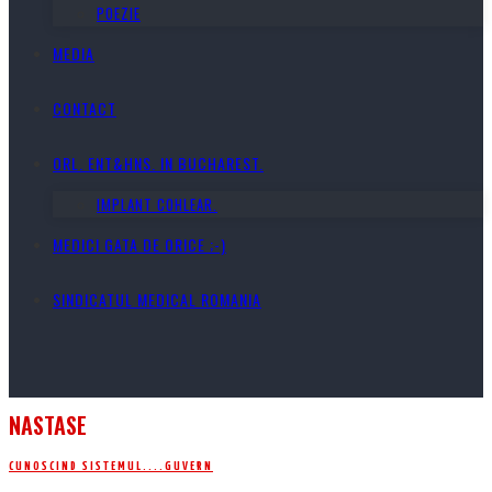
POEZIE
MEDIA
CONTACT
ORL. ENT&HNS. IN BUCHAREST.
IMPLANT COHLEAR.
MEDICI GATA DE ORICE ;-)
SINDICATUL MEDICAL ROMANIA
NASTASE
CUNOSCIND SISTEMUL....
GUVERN