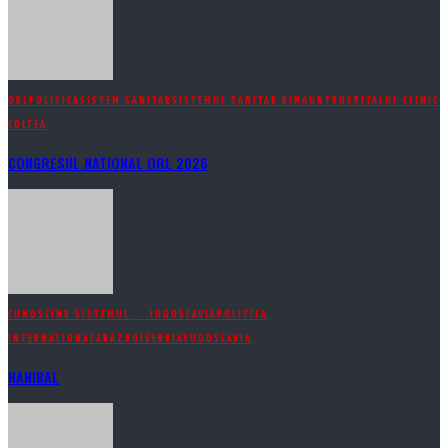
ORL
POLITICA
SISTEM SANITAR
SISTEMUL SANITAR DINAUNTRU
SPITALUL CLINIC
COLTEA
CONGRESUL NATIONAL ORL 2026
CUNOSCIND SISTEMUL....
IUGOSLAVIA
POLITICA
INTERNATIONALA
RAZBOI
SERBIA
YUGOSLAVIA
HANIBAL