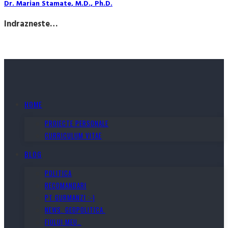
Dr. Marian Stamate, M.D., Ph.D.
Indrazneste…
HOME
PROIECTE PERSONALE
CURRICULUM VITAE
BLOG
POLITICA
RECOMANDARI
PT GURMANZI :-)
NEWS. GEOPOLITICA.
FIULUI MEU…