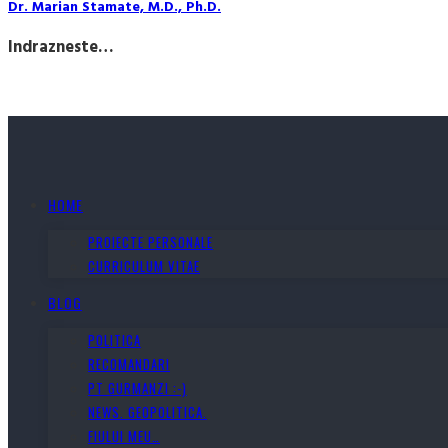
Dr. Marian Stamate, M.D., Ph.D.
Indrazneste…
HOME
PROIECTE PERSONALE
CURRICULUM VITAE
BLOG
POLITICA
RECOMANDARI
PT GURMANZI :-)
NEWS. GEOPOLITICA.
FIULUI MEU…