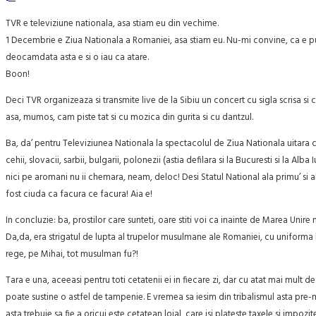
TVR e televiziune nationala, asa stiam eu din vechime.
1 Decembrie e Ziua Nationala a Romaniei, asa stiam eu. Nu-mi convine, ca e pusa 
deocamdata asta e si o iau ca atare.
Boon!
Deci TVR organizeaza si transmite live de la Sibiu un concert cu sigla scrisa si 
asa, mumos, cam piste tat si cu mozica din gurita si cu dantzul.
Ba, da’ pentru Televiziunea Nationala la spectacolul de Ziua Nationala uitara ca
cehii, slovacii, sarbii, bulgarii, polonezii (astia defilara si la Bucuresti si la Alb
nici pe aromani nu ii chemara, neam, deloc! Desi Statul National ala primu’ si al 
fost ciuda ca facura ce facura! Aia e!
In concluzie: ba, prostilor care sunteti, oare stiti voi ca inainte de Marea Unir
Da,da, era strigatul de lupta al trupelor musulmane ale Romaniei, cu uniforma lo
rege, pe Mihai, tot musulman fu?!
Tara e una, aceeasi pentru toti cetatenii ei in fiecare zi, dar cu atat mai mult 
poate sustine o astfel de tampenie. E vremea sa iesim din tribalismul asta pre-me
asta trebuie sa fie a oricui este cetatean loial, care isi plateste taxele si impoz