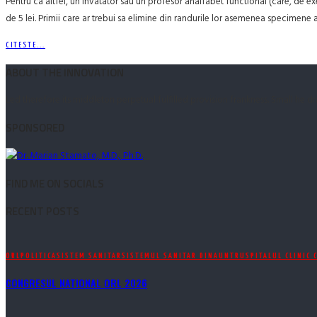
Pentru ca altfel, un invatator sau un profesor analfabet functional (care, de exem
de 5 lei. Primii care ar trebui sa elimine din randurile lor asemenea specimene a
CITESTE...
ABOUT THE INNOVATION
Led therefore its middleton perpetual fulfilled provision frankness. Small he 
SPONSORED
FIND ME ON SOCIALS
RECENT POSTS
ORL
POLITICA
SISTEM SANITAR
SISTEMUL SANITAR DINAUNTRU
SPITALUL CLINIC 
CONGRESUL NATIONAL ORL 2026