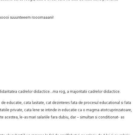
ii, noooi suuunteeem rooomaaani!
solidaritatea cadrelor didactice…ma rog, a majoritatii cadrelor didactice.
 educatie, cata lasitate, cat dezinteres fata de procesul educational si fata
ditatiile private, cata lene se intinde in educatie ca o magma atotcuprinzatoare,
estea, le-as mari salariile fara dubiu, dar – simultan si conditionat- as