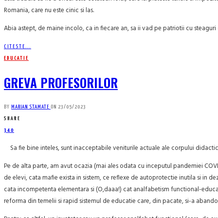
Romania, care nu este cinic si las.
Abia astept, de maine incolo, ca in fiecare an, sa ii vad pe patriotii cu stea
CITESTE...
EDUCATIE
GREVA PROFESORILOR
BY
MARIAN STAMATE
ON
23/05/2023
SHARE
340
Sa fie bine inteles, sunt inacceptabile veniturile actuale ale corpului didact
Pe de alta parte, am avut ocazia (mai ales odata cu inceputul pandemiei COVID
de elevi, cata mafie exista in sistem, ce reflexe de autoprotectie inutila si in
cata incompetenta elementara si (O,daaa!) cat analfabetism functional-educati
reforma din temelii si rapid sistemul de educatie care, din pacate, si-a aband