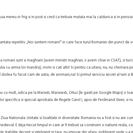
mereu in frig si in post si cred ca trebuie mutata mai la caldurica si in perioada
cantata repetitiv „Noi suntem romani!” in care face turul Romaniei din punct de ve
 romani sunt si maghiarii (avem ministri maghiari, ii avem chiar in CSAT), si tur
a Iulia cu armia lor mandra), rromi si cati altii! Si pentru ca uitara, na, nu chemara p
doilea fu facut cam de astia, de aromani,na! Si primul serviciu secret al tarii si BN
e nu cu mult, adica pe la Marasti, Marasesti, Oituz (le gasiti pe Google Maps) o loa
r specifica si special aprobata de Regele Carol I, apoi de Ferdinand. Eeee, si nu
de Ziua Nationala. Unitate si loialitate in diversitate. Romania nu a fost si nu ar
dieval. E deja trecut timpul in care ar fi trebuit sa construim o natiune reala, c
itele stabilite decent si inteligent in tara, nu impuse din afara, indiferent unde s-