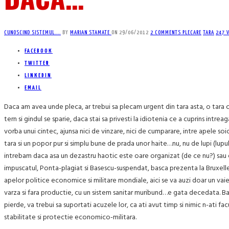
CUNOSCIND SISTEMUL....
BY
MARIAN STAMATE
ON
29/06/2012
2 COMMENTS
PLECARE
TARA
247 
FACEBOOK
TWITTER
LINKEDIN
EMAIL
Daca am avea unde pleca, ar trebui sa plecam urgent din tara asta, o tara c
tern si gindul se sparie, daca stai sa privesti la idiotenia ce a cuprins intrea
vorba unui cintec, ajunsa nici de vinzare, nici de cumparare, intre apele so
tara si un popor pur si simplu bune de prada unor haite…nu, nu de lupi (lupul 
intrebam daca asa un dezastru haotic este oare organizat (de ce nu?) sau es
impuscatul, Ponta-plagiat si Basescu-suspendat, basca prezenta la Bruxelles 
apelor politice economice si militare mondiale, aici se va auzi doar un vaie
varza si fara productie, cu un sistem sanitar muribund…e gata decedata. Bai, f
pierde, va trebui sa suportati acuzele lor, ca ati avut timp si nimic n-ati f
stabilitate si protectie economico-militara.