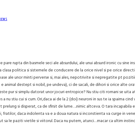
VIEWS
e pare rupta din basmele seci ale absurdului, ale unui absurd ironic cu sine 
ga clasa politica si sistemele de conducere de la orice nivel si pe orice directie
ioase ale unor minti perverse si, mai ales, nepotrivite si nepregatite pt pozi
e animal destept si nobil, pe undeva), ci de sacali, de dihori si orice alte ora
te pur si simplu datorat unor jocuri entropice? Nu stiu citi romani se uita 
a nu stiu cui si cum. Ori,daca ai de la 2 (doi) neuroni in sus te ia spaima cin
t prelung si disperat, ca de sfirsit de lume….nimic altceva. O tara incapabil
ratilor, daca indolenta va e a doua natura si inconstienta va curge in vene, maca
acut sa le paziti vietile si viitorul. Daca nu putem, atunci…macar ca ultim in