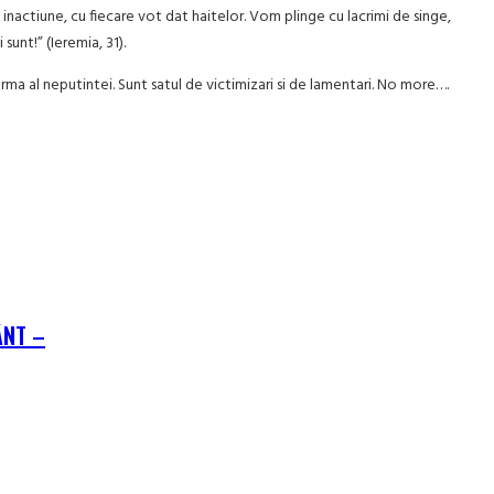
inactiune, cu fiecare vot dat haitelor. Vom plinge cu lacrimi de singe,
sunt!” (Ieremia, 31).
 urma al neputintei. Sunt satul de victimizari si de lamentari. No more….
ÂNT –