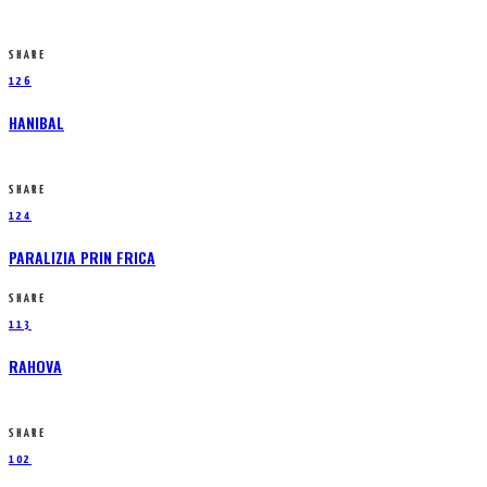
SHARE
126
HANIBAL
SHARE
124
PARALIZIA PRIN FRICA
SHARE
113
RAHOVA
SHARE
102