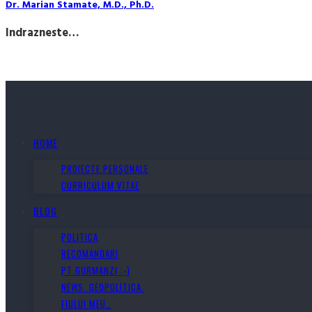
Dr. Marian Stamate, M.D., Ph.D.
Indrazneste…
HOME
PROIECTE PERSONALE
CURRICULUM VITAE
BLOG
POLITICA
RECOMANDARI
PT GURMANZI :-)
NEWS. GEOPOLITICA.
FIULUI MEU…