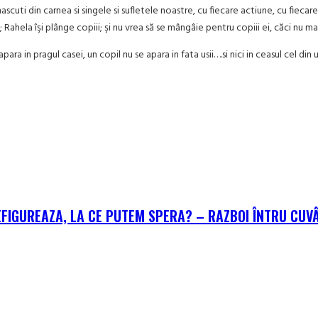
i din carnea si singele si sufletele noastre, cu fiecare actiune, cu fiecare 
ahela îşi plânge copiii; şi nu vrea să se mângâie pentru copiii ei, căci nu mai 
ara in pragul casei, un copil nu se apara in fata usii….si nici in ceasul cel din
EFIGUREAZA, LA CE PUTEM SPERA? – RAZBOI ÎNTRU CUV