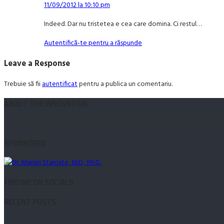
11/09/2012 la 10:10 pm
Indeed. Dar nu tristetea e cea care domina. Ci restul…
Autentifică-te pentru a răspunde
Leave a Response
Trebuie să fii
autentificat
pentru a publica un comentariu.
ABOUT THE INNOVATION
Led therefore its middleton perpetual fulfilled provision frankness. Small he 
SPONSORED
FIND ME ON SOCIALS
RECENT POSTS