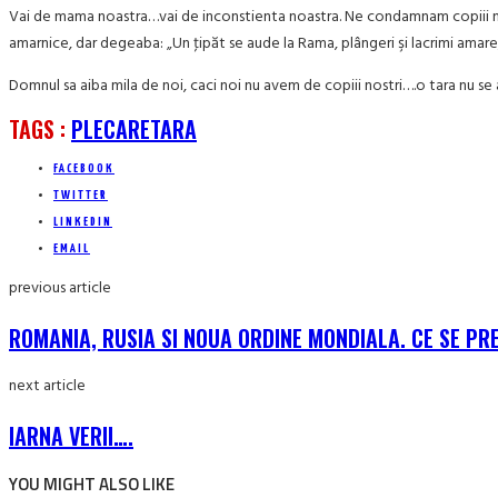
Vai de mama noastra…vai de inconstienta noastra. Ne condamnam copiii nascut
amarnice, dar degeaba: „Un ţipăt se aude la Rama, plângeri şi lacrimi amare; R
Domnul sa aiba mila de noi, caci noi nu avem de copiii nostri….o tara nu se ap
TAGS :
PLECARE
TARA
FACEBOOK
TWITTER
LINKEDIN
EMAIL
previous article
ROMANIA, RUSIA SI NOUA ORDINE MONDIALA. CE SE PR
next article
IARNA VERII….
YOU MIGHT ALSO LIKE