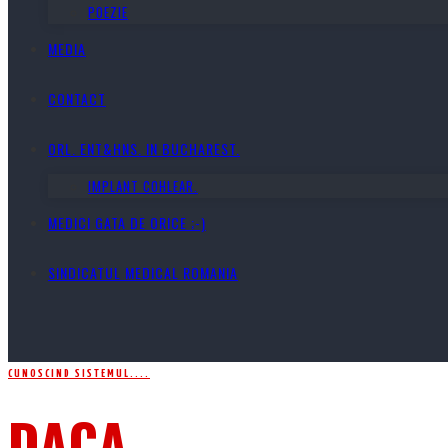
POEZIE
MEDIA
CONTACT
ORL. ENT&HNS. IN BUCHAREST.
IMPLANT COHLEAR.
MEDICI GATA DE ORICE ;-)
SINDICATUL MEDICAL ROMANIA
CUNOSCIND SISTEMUL....
DACA…