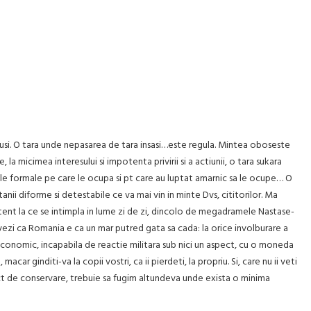
insusi. O tara unde nepasarea de tara insasi…este regula. Mintea oboseste
, la micimea interesului si impotenta privirii si a actiunii, o tara sukara
tiile formale pe care le ocupa si pt care au luptat amarnic sa le ocupe… O
tanii diforme si detestabile ce va mai vin in minte Dvs, cititorilor. Ma
atent la ce se intimpla in lume zi de zi, dincolo de megadramele Nastase-
d vezi ca Romania e ca un mar putred gata sa cada: la orice involburare a
a economic, incapabila de reactie militara sub nici un aspect, cu o moneda
r ginditi-va la copii vostri, ca ii pierdeti, la propriu. Si, care nu ii veti
stinct de conservare, trebuie sa fugim altundeva unde exista o minima