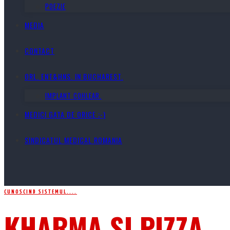
POEZIE
MEDIA
CONTACT
ORL. ENT&HNS. IN BUCHAREST.
IMPLANT COHLEAR.
MEDICI GATA DE ORICE ;-)
SINDICATUL MEDICAL ROMANIA
CUNOSCIND SISTEMUL....
KHARMA ȘI PIZZA