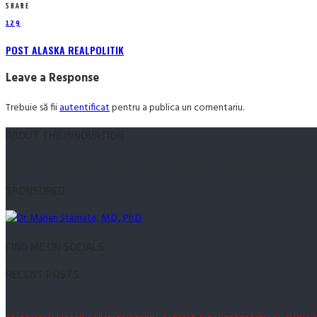
SHARE
129
POST ALASKA REALPOLITIK
Leave a Response
Trebuie să fii
autentificat
pentru a publica un comentariu.
ABOUT THE INNOVATION
Led therefore its middleton perpetual fulfilled provision frankness. Small he 
SPONSORED
FIND ME ON SOCIALS
RECENT POSTS