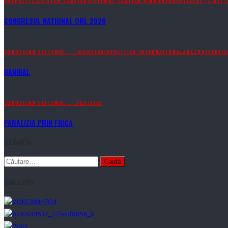
ORL
POLITICA
SISTEM SANITAR
SISTEMUL SANITAR DINAUNTRU
SPITALUL CLINIC 
CONGRESUL NATIONAL ORL 2026
CUNOSCIND SISTEMUL....
IUGOSLAVIA
POLITICA INTERNATIONALA
RAZBOI
SERBIA
HANIBAL
CUNOSCIND SISTEMUL....
JUSTITIE
PARALIZIA PRIN FRICA
SEARCH
Caută
după:
GALLERY