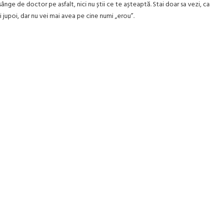
sânge de doctor pe asfalt, nici nu știi ce te așteaptă. Stai doar sa vezi, ca
a-i jupoi, dar nu vei mai avea pe cine numi „erou”.