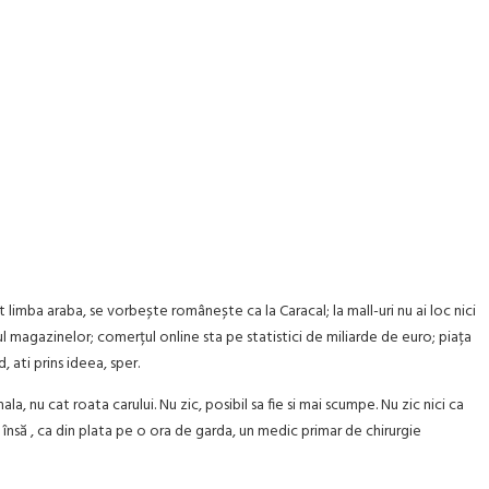
t limba araba, se vorbește românește ca la Caracal; la mall-uri nu ai loc nici
ul magazinelor; comerțul online sta pe statistici de miliarde de euro; piața
, ati prins ideea, sper.
 nu cat roata carului. Nu zic, posibil sa fie si mai scumpe. Nu zic nici ca
, însă , ca din plata pe o ora de garda, un medic primar de chirurgie