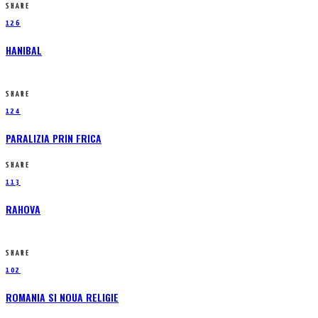
SHARE
126
HANIBAL
SHARE
124
PARALIZIA PRIN FRICA
SHARE
113
RAHOVA
SHARE
102
ROMANIA SI NOUA RELIGIE