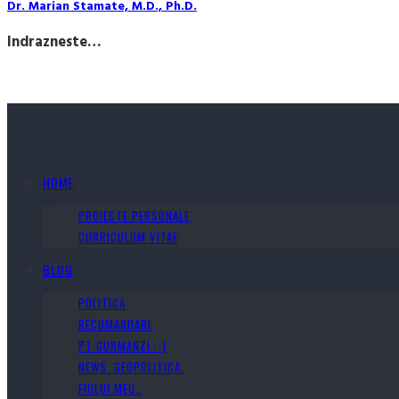
Dr. Marian Stamate, M.D., Ph.D.
Indrazneste…
HOME
PROIECTE PERSONALE
CURRICULUM VITAE
BLOG
POLITICA
RECOMANDARI
PT GURMANZI :-)
NEWS. GEOPOLITICA.
FIULUI MEU…