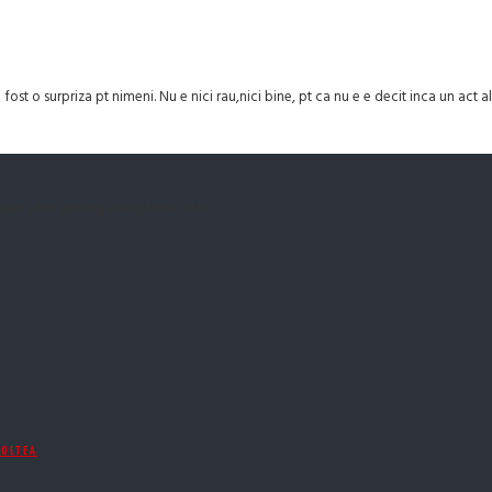
t o surpriza pt nimeni. Nu e nici rau,nici bine, pt ca nu e e decit inca un act a
drawn after among every three note.
COLTEA