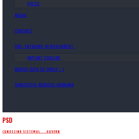
POEZIE
MEDIA
CONTACT
ORL. ENT&HNS. IN BUCHAREST.
IMPLANT COHLEAR.
MEDICI GATA DE ORICE ;-)
SINDICATUL MEDICAL ROMANIA
PSD
CUNOSCIND SISTEMUL....
GUVERN