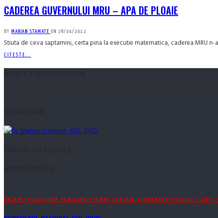
CADEREA GUVERNULUI MRU – APA DE PLOAIE
BY
MARIAN STAMATE
ON
28/04/2012
Stiuta de ceva saptamini, certa pina la executie matematica, caderea MRU n-a fos
CITESTE...
ABOUT THE INNOVATION
Led therefore its middleton perpetual fulfilled provision frankness. Small he 
SPONSORED
FIND ME ON SOCIALS
RECENT POSTS
ORL
POLITICA
SISTEM SANITAR
SISTEMUL SANITAR DINAUNTRU
SPITALUL CLINIC 