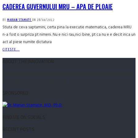
CADEREA GUVERNULUI MRU – APA DE PLOAIE
BY
MARIAN STAMATE
ON
28/04/2012
Stiuta de ceva saptamini, certa pina la executie matematica, caderea MRU
n-a fost o surpriza pt nimeni. Nu e nici rau,nici bine, pt ca nu e e decit inca un
act al piese numite dictatura
CITESTE...
ABOUT THE INNOVATION
Led therefore its middleton perpetual fulfilled provision frankness. Small he
drawn after among every three note.
SPONSORED
FIND ME ON SOCIALS
RECENT POSTS