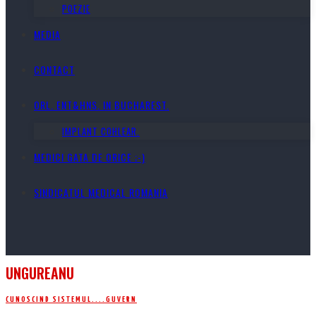
POEZIE
MEDIA
CONTACT
ORL. ENT&HNS. IN BUCHAREST.
IMPLANT COHLEAR.
MEDICI GATA DE ORICE ;-)
SINDICATUL MEDICAL ROMANIA
UNGUREANU
CUNOSCIND SISTEMUL....
GUVERN