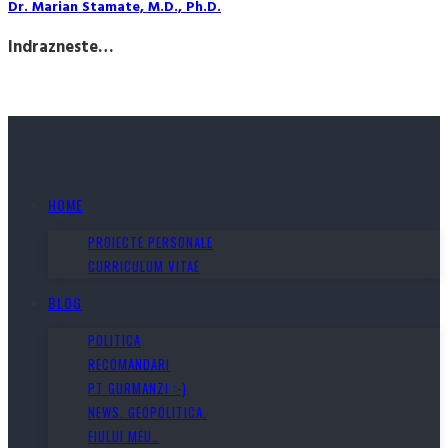
Dr. Marian Stamate, M.D., Ph.D.
Indrazneste…
HOME
PROIECTE PERSONALE
CURRICULUM VITAE
BLOG
POLITICA
RECOMANDARI
PT GURMANZI :-)
NEWS. GEOPOLITICA.
FIULUI MEU…