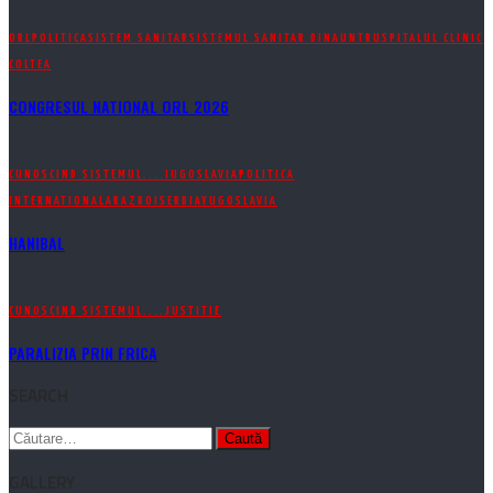
ORL
POLITICA
SISTEM SANITAR
SISTEMUL SANITAR DINAUNTRU
SPITALUL CLINIC
COLTEA
CONGRESUL NATIONAL ORL 2026
CUNOSCIND SISTEMUL....
IUGOSLAVIA
POLITICA
INTERNATIONALA
RAZBOI
SERBIA
YUGOSLAVIA
HANIBAL
CUNOSCIND SISTEMUL....
JUSTITIE
PARALIZIA PRIN FRICA
SEARCH
Caută
după:
GALLERY